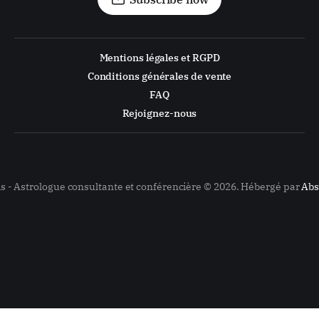
Mentions légales et RGPD
Conditions générales de vente
FAQ
Rejoignez-nous
is - Astrologue consultante et conférencière © 2026. Hébergé par
Abs