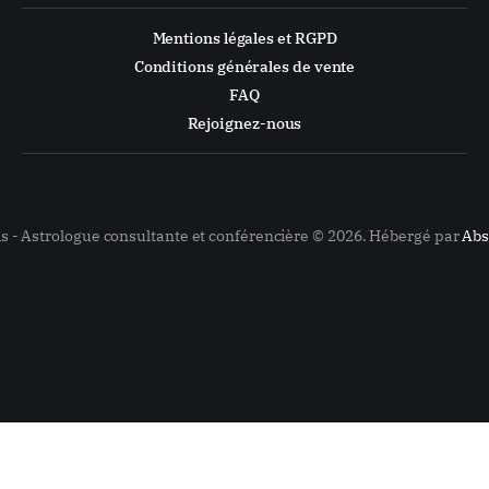
Mentions légales et RGPD
Conditions générales de vente
FAQ
Rejoignez-nous
is - Astrologue consultante et conférencière © 2026. Hébergé par
Abs